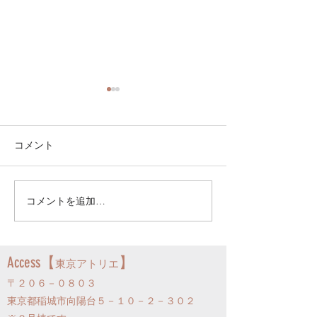
コメント
コメントを追加…
4月よりしばらく東京アト
3月は山口アト
リエです！
す！
Access【
】
東京アトリエ
〒２０６－０８０３
東京都稲城市向陽台５－１０－２－３０２