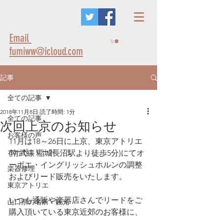
Email
fumiww@icloud.com
記事
全ての記事
2018年11月8日
読了時間: 1分
全ての記事
次回上京のお知らせ
お客様の声
11月は18～26日に上京、東京アトリエ
オーボエリード
(南武線 稲城長沼駅より徒歩5分)にてオ
ーボエ・イングリッシュホルンの調整
楽器修理
およびリード販売をいたします。
東京アトリエ
いつも通販や楽器店さんでリードをご
山口県の名所・観光
購入頂いている東京近郊のお客様に、