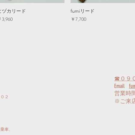
クイックビュー
クイックビュー
ヒヅカリード
fumiリード
価格
価格
3,960
￥7,700
☎０９
Email
fu
営業時
３０２
​※ご
に乗車、