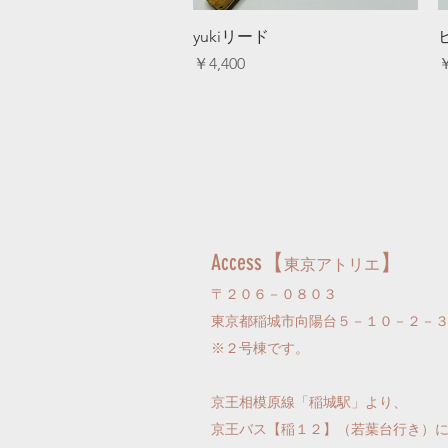
クイックビュー
yukiリード
価格
￥4,400
￥
Access【
】
東京アトリエ
〒２０６－０８０３
東京都稲城市向陽台５－１０－２－
​※２号棟です。
京王相模原線「稲城駅」より、
京王バス【稲１２】（若葉台行き）