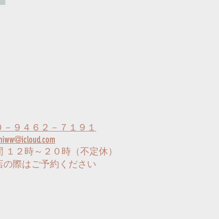
０－９４６２－７１９１
miww@icloud.com
間 １２時～２０時（不定休）
来店の際はご予約ください