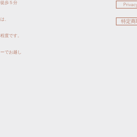
車徒歩５分
Privac
合は、
特定商
分程度です。
カーでお越し
。