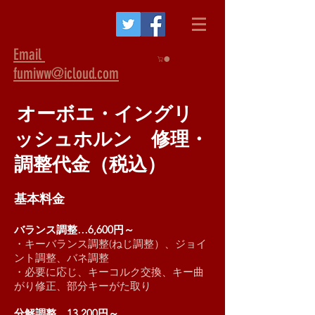
Email
fumiww@icloud.com
オーボエ・イングリ
ッシュホルン 修理・
調整代金（税込）
基本料金
バランス調整…6,600円～
・キーバランス調整(ねじ調整）、ジョイ
ント調整、バネ調整
・必要に応じ、キーコルク交換、キー曲
がり修正、部分キーがた取り
分解調整…13,200円～