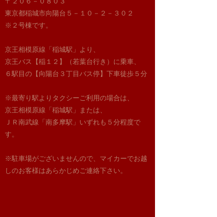
〒２０６－０８０３
東京都稲城市向陽台５－１０－２－３０２
​※２号棟です。
京王相模原線「稲城駅」より、
京王バス【稲１２】（若葉台行き）に乗車、
６駅目の【向陽台３丁目バス停】下車徒歩５分
※最寄り駅よりタクシーご利用の場合は、
京王相模原線「稲城駅」または、
ＪＲ南武線「南多摩駅」いずれも５分程度で
す。
※駐車場がございませんので、マイカーでお越
しのお客様はあらかじめご連絡下さ
い。