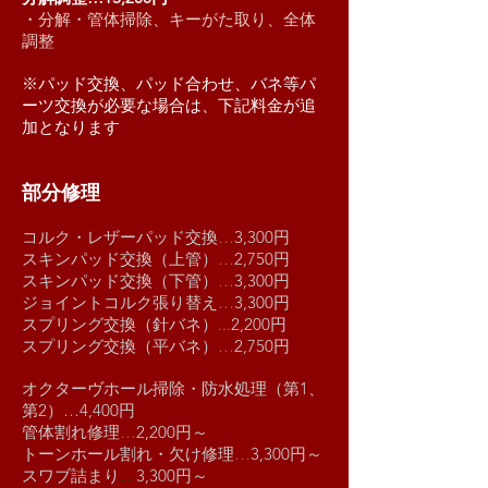
・分解・管体掃除、キーがた取り、全体
調整
※パッド交換、パッド合わせ、バネ等パ
ーツ交換が必要な場合は、下記料金が追
加となります
部分修理
コルク・レザーパッド交換
…
3,300円
スキンパッド交換（上管）
…
2,750円
スキンパッド交換（下管）
…
3,300円
ジョイントコルク張り替え
…
3,300円
スプリング交換（針バネ）
...
2,200円
スプリング交換（平バネ）
…
2,750円
オクターヴホール掃除・防水処理（第1、
第2）…
4,400円
管体割れ修理
…
2,200円～
トーンホール割れ・欠け修理
…
3,300円～
スワブ詰まり
…
3,300円～