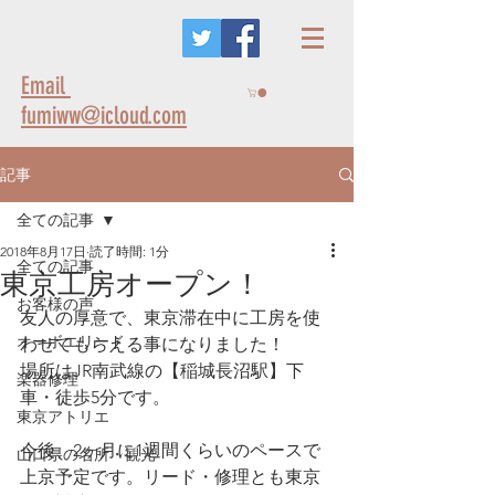
Email
fumiww@icloud.com
記事
全ての記事
2018年8月17日
読了時間: 1分
全ての記事
東京工房オープン！
お客様の声
友人の厚意で、東京滞在中に工房を使
オーボエリード
わせてもらえる事になりました！
場所はJR南武線の【稲城長沼駅】下
楽器修理
車・徒歩5分です。
東京アトリエ
今後、2ヶ月に1週間くらいのペースで
山口県の名所・観光
上京予定です。リード・修理とも東京