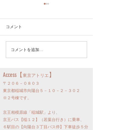
各リードの値上げについ
て
弊社リードにつき、2025.10.1
コメント
よりヒヅカリードとyukiリー
ドはそれぞれ+440円、fumiリ
ードは+1,100円(いずれも税
コメントを追加…
アリオード丸材(10-
込)の値上げをさせて頂きまし
径/10.5-11径)
た。 【新旧価格対照表】 ヒ
ました！
ヅカリード (旧)3,520円
Access【
】
→(新)3,960円 yukiリード
東京アトリエ
(旧)3,960円→(新)4,400円 fumi
〒２０６－０８０３
リード (旧)6,600円→(新)7,700
東京都稲城市向陽台５－１０－２－３０２
円 ＊すべて税込価格。弊社は
​※２号棟です。
消費税
京王相模原線「稲城駅」より、
京王バス【稲１２】（若葉台行き）に乗車、
６駅目の【向陽台３丁目バス停】下車徒歩５分