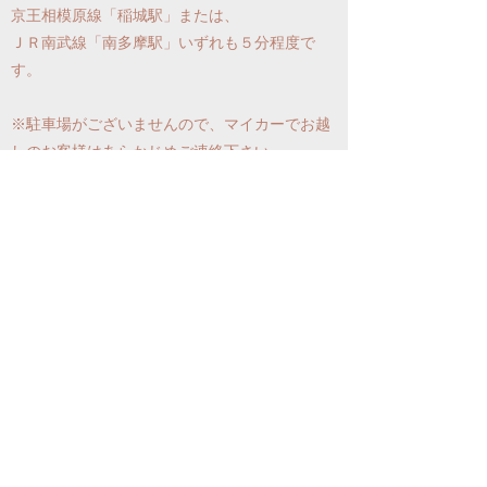
京王相模原線「稲城駅」または、
ＪＲ南武線「南多摩駅」いずれも５分程度で
す。
※駐車場がございませんので、マイカーでお越
しのお客様はあらかじめご連絡下さ
い。
☎０９０－９４６２－７１９１
Email
fumiww@icloud.com
営業時間 １２時～２０時（不定休）