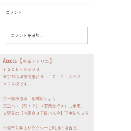
コメント
コメントを追加…
4月よりしばらく東京アト
3月は山口アト
リエです！
す！
Access【
】
東京アトリエ
〒２０６－０８０３
東京都稲城市向陽台５－１０－２－３０２
​※２号棟です。
京王相模原線「稲城駅」より、
京王バス【稲１２】（若葉台行き）に乗車、
６駅目の【向陽台３丁目バス停】下車徒歩５分
※最寄り駅よりタクシーご利用の場合は、