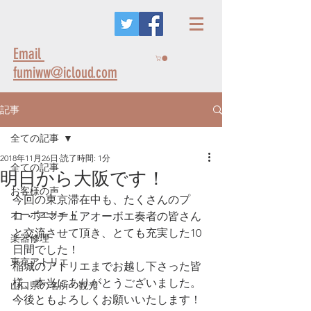
Email
fumiww@icloud.com
記事
全ての記事
2018年11月26日
読了時間: 1分
全ての記事
明日から大阪です！
お客様の声
今回の東京滞在中も、たくさんのプ
オーボエリード
ロ・アマチュアオーボエ奏者の皆さん
と交流させて頂き、とても充実した10
楽器修理
日間でした！
東京アトリエ
稲城のアトリエまでお越し下さった皆
様、本当にありがとうございました。
山口県の名所・観光
今後ともよろしくお願いいたします！